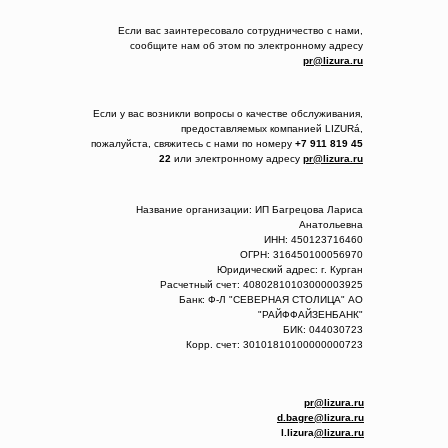
Если вас заинтересовало сотрудничество с нами,
сообщите нам об этом по электронному адресу
pr@lizura.ru
Если у вас возникли вопросы о качестве обслуживания,
предоставляемых компанией LIZURá,
пожалуйста, свяжитесь с нами по номеру
+7 911 819 45
22
или электронному адресу
pr@lizura.ru
Название организации: ИП Багрецова Лариса
Анатольевна
ИНН: 450123716460
ОГРН: 316450100056970
Юридический адрес: г. Курган
Расчетный счет: 40802810103000003925
Банк: Ф-Л "СЕВЕРНАЯ СТОЛИЦА" АО
"РАЙФФАЙЗЕНБАНК"
БИК: 044030723
Корр. счет: 30101810100000000723
pr@lizura.ru
d.bagre@lizura.ru
l.lizura
@lizura.ru