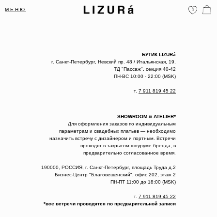
МЕНЮ
0
БУТИК LIZURá
г. Санкт-Петербург, Невский пр. 48 / Итальянская, 19,
ТД "Пассаж", секция 40-42
ПН-ВС 10:00 - 22:00 (MSK)
т.
7 911 819 45 22
SHOWROOM & ATELIER*
Для оформления заказов по индивидуальным
параметрам и свадебных платьев — необходимо
назначить встречу с дизайнером и портным. Встречи
проходят в закрытом шоуруме бренда, в
предварительно согласованное время.
190000, РОССИЯ, г. Санкт-Петербург, площадь Труда д.2
Бизнес-Центр "Благовещенский", офис 202, этаж 2
ПН-ПТ 11:00 до 18:00 (MSK)
т.
7 911 819 45 22
*все встречи проводятся по предварительной записи