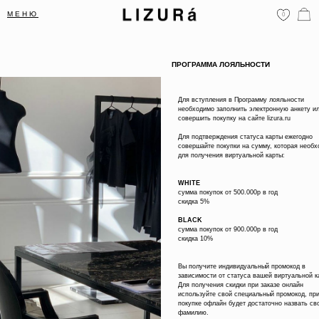
МЕНЮ
0
ПРОГРАММА ЛОЯЛЬНОСТИ
Для вступления в Программу лояльности
необходимо заполнить электронную анкету и
совершить покупку на сайте lizura.ru
Для подтверждения статуса карты ежегодно
совершайте покупки на сумму, которая необ
для получения виртуальной карты:
WHITE
сумма покупок от 500.000р в год
скидка 5%
BLACK
сумма покупок от 900.000р в год
скидка 10%
Вы получите индивидуальный промокод в
зависимости от статуса вашей виртуальной к
Для получения скидки при заказе онлайн
используйте свой специальный промокод, пр
покупке офлайн будет достаточно назвать св
фамилию.