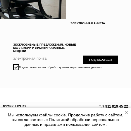
ЭЛЕКТРОННАЯ АНКЕТА
ЭКСКЛЮЗИВНЫЕ ПРЕДЛОЖЕНИЯ, НОВЫЕ
КОЛЛЕКЦИИ И ЛИМИТИРОВАННЫЕ
МОДЕЛИ
ПОДПИСАТЬСЯ
Я даю согласие на обработку моих персональных данных
т.
7 911 819 45 22
БУТИК LIZURá
г. Санкт-Петербург, Невский пр. 48 / Итальянская,
19,
Мы используем файлы cookie. Продолжив работу с сайтом,
ТД "Пассаж", секция 40-42
вы соглашаетесь с Политикой обработки персональных
ПН-ВС 10:00-22:00
данных и правилами пользования сайтом.