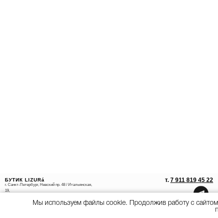
т.
7 911 819 45 22
БУТИК LIZURá
г. Санкт-Петербург, Невский пр. 48 / Итальянская,
19,
ТД "Пассаж", секция 40-42
ПН-ВС 10:00-22:00
Мы используем файлы cookie. Продолжив работу с сайтом